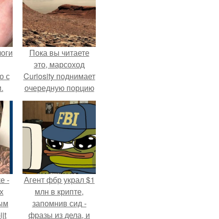
логи
Пока вы читаете
это, марсоход
о с
Curiosity поднимает
.
очередную порцию
красной пыли. 6.
е -
Агент фбр украл $1
х
млн в крипте,
ым
запомнив сид -
jt
фразы из дела, и