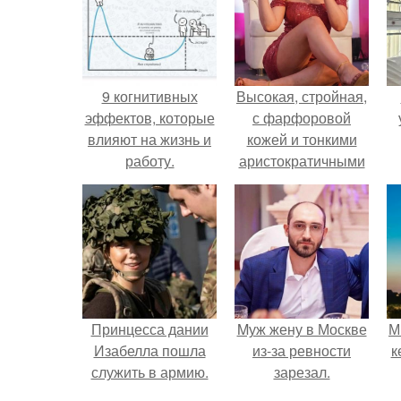
9 когнитивных
Высокая, стройная,
эффектов, которые
с фарфоровой
влияют на жизнь и
кожей и тонкими
работу.
аристократичными
чертами, эль
выглядит так, будто
сошла с полотна
художника.
Принцесса дании
Mуж жену в Москве
М
Изабелла пошла
из-за ревности
к
служить в армию.
зарезал.