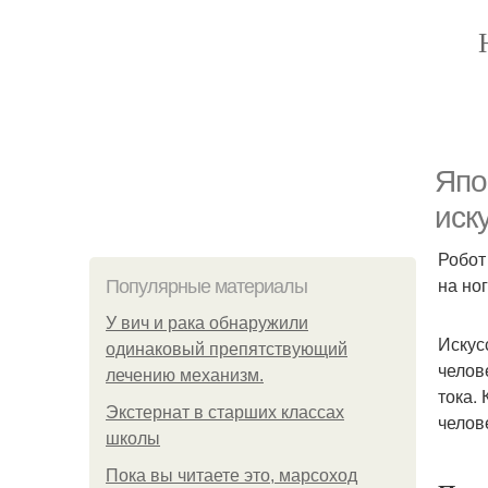
Япо
иск
Робот
на но
Популярные материалы
У вич и рака обнаружили
Искус
одинаковый препятствующий
челов
лечению механизм.
тока.
Экстернат в старших классах
челов
школы
Пока вы читаете это, марсоход