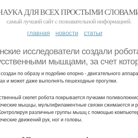
НАУКА ДЛЯ ВСЕХ ПРОСТЫМИ СЛОВАМ
самый лучший сайт c познавательной информацией.
главная
новости
статьи
нские исследователи создали робот
усственными мышцами, за счет котор
 создан по образу и подобию опорно - двигательного аппар
гах и может даже выполнять пешеходные прогулки.
ственный скелет робота покрывается пучками поливолокни
еческие мышцы, мультифиламентные связки сжимаются и р
 Контролируя различные группы мышц с помощью компьютер
еческие движений рук, ног и головы.