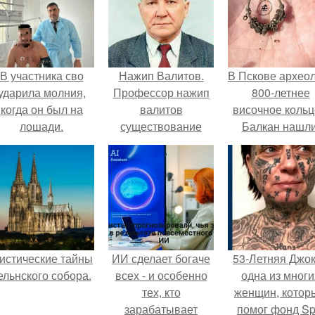
В участника сво
Нажип Валитов.
В Пскове архео
ударила молния,
Профессор нажип
800-летнее
когда он был на
валитов
височное кольц
лошади.
существование
Балкан нашли
бога доказал.
истические тайны
ИИ сделает богаче
53-Летняя Джок
ельнского собора.
всех - и особенно
одна из многи
тех, кто
женщин, котор
зарабатывает
помог фонд Spi