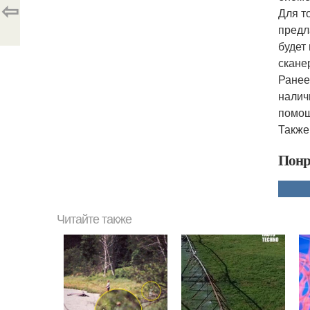
⇦
Для т
предл
будет
скане
Ранее
налич
помощ
Также
Понр
Читайте также