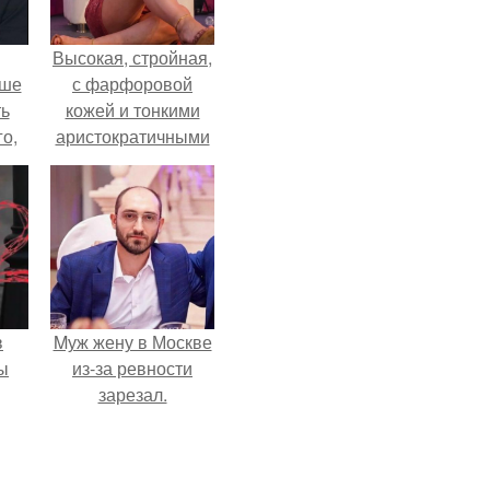
Высокая, стройная,
ьше
с фарфоровой
ть
кожей и тонкими
го,
аристократичными
али
чертами, эль
стом
выглядит так, будто
сошла с полотна
 и
художника.
ке
в
Mуж жену в Москве
ы
из-за ревности
зарезал.