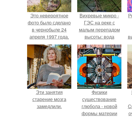
Это невероятное
Вихревые микро -
Р
фото было сделано
ГЭС на реке с
в чернобыле 24
малым перепадом
апреля 1997 года.
высоты: вода
в
закручивается в
с
бетонной камере и
вращает
с
вертикальную
турбину.
Эти занятия
Физики
старение мозга
существование
замедлили.
глюбола - новой
C
формы материи
о
подтвердили.