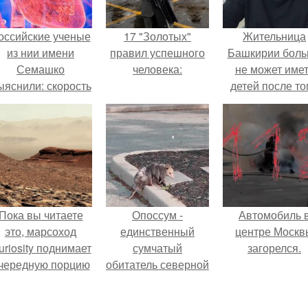
оссийские ученые
17 "Золотых"
Жительница
из нии имени
правил успешного
Башкирии бол
Семашко
человека:
не может име
ыяснили: скорость
детей после то
тарения напрямую
как медики сдел
зависит от
ей аборт на ше
остояния сосудов
месяце
и работы сердца.
беременности
оставили в мат
плаценту.
Пока вы читаете
Опоссум -
Автомобиль 
это, марсоход
единственный
центре Москв
uriosity поднимает
сумчатый
загорелся.
чередную порцию
обитатель северной
красной пыли. 6.
америки.