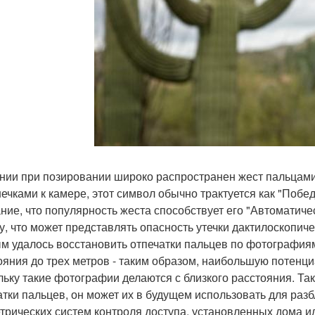
нии при позировании широко распространен жест пальцами
ечками к камере, этот символ обычно трактуется как "Побе
ние, что популярность жеста способствует его "Автоматич
у, что может представлять опасность утечки дактилоскопиче
м удалось восстановить отпечатки пальцев по фотография
ояния до трех метров - таким образом, наибольшую потенц
льку такие фотографии делаются с близкого расстояния. Т
атки пальцев, он может их в будущем использовать для ра
трических систем контроля доступа, установленных дома ил