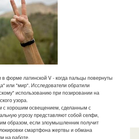
 в форме латинской V - когда пальцы повернуты
да" или "мир". Исследователи обратили
ескому" использованию при позировании на
ского узора.
м с хорошим освещением, сделанным с
иальную угрозу представляют собой селфи,
аким образом, если злоумышленник получит
зблокировки смартфона жертвы и обмана
и на работе.