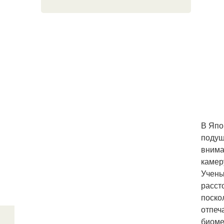
В Япо
подуш
внима
камер
Учены
расст
поско
отпеч
биоме