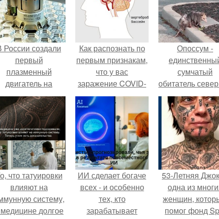
В России создали
Как распознать по
Опоссум -
первый
первым признакам,
единственны
плазменный
что у вас
сумчатый
двигатель на
заражение COVID-
обитатель севе
криптоне.
19
америки.
о, что татуировки
ИИ сделает богаче
53-Летняя Джок
влияют на
всех - и особенно
одна из многи
ммунную систему,
тех, кто
женщин, котор
 медицине долгое
зарабатывает
помог фонд Spi