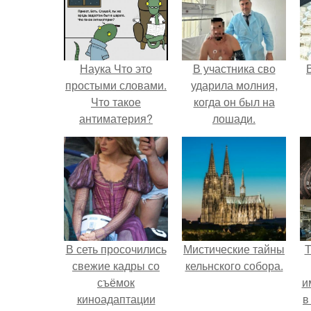
Наука Что это
В участника сво
простыми словами.
ударила молния,
Что такое
когда он был на
антиматерия?
лошади.
В сеть просочились
Мистические тайны
Т
свежие кадры со
кельнского собора.
съёмок
и
киноадаптации
в