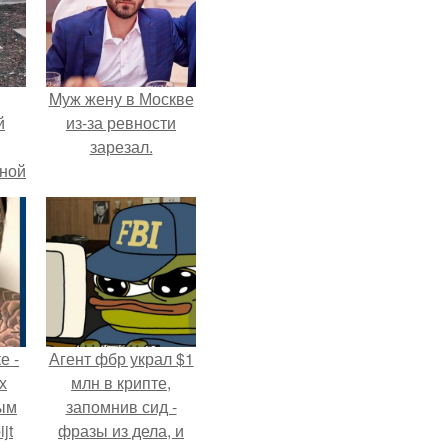
Mуж жену в Москве
й
из-за ревности
зарезал.
рной
е -
Агент фбр украл $1
х
млн в крипте,
ым
запомнив сид -
jt
фразы из дела, и