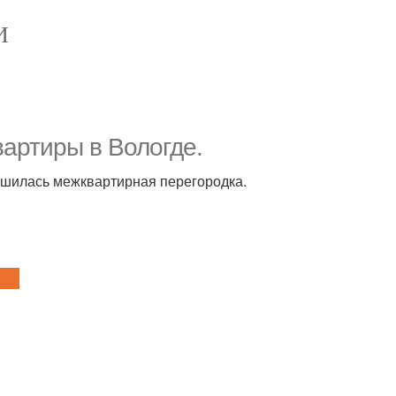
И
вартиры в Вологде.
рушилась межквартирная перегородка.