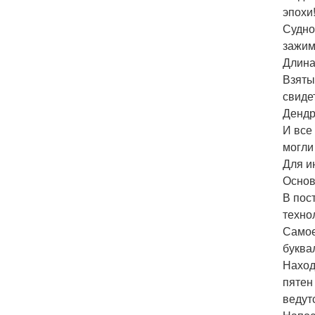
эпохи
Судно
зажим
Длина 
Взяты
свиде
Дендр
И все
могли
Для и
Основ
В пос
техно
Самое
буква
Наход
пятен
ведут