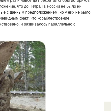
нием раз и навсегда прекратил споры историков
ожение, что до Петра I в России не было ни
сные с данным предположением, но у них не было
 очевидным факт, что кораблестроение
имствовано, и развивалось параллельно с