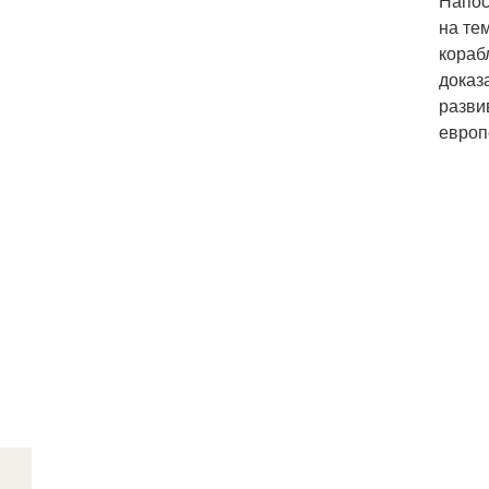
Напос
на те
кораб
доказ
разви
европ