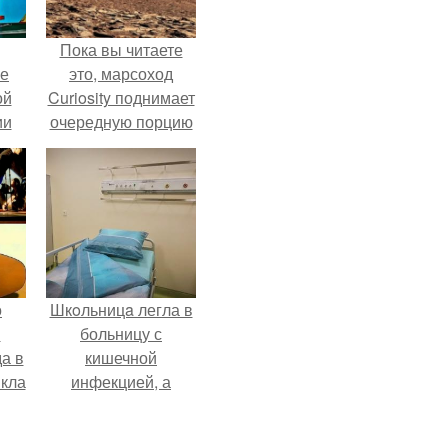
Пока вы читаете
ие
это, марсоход
ой
Curiosity поднимает
ии
очередную порцию
.
красной пыли. 6.
о
Шкoльницa легла в
й
больницу с
а в
кишечной
кла
инфекцией, а
о
выписалась с вич и
гепатитом с.