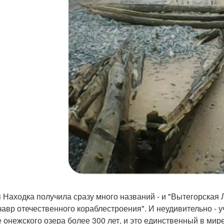
 Находка получила сразу много названий - и "Вытегорская Л
завр отечественного кораблестроения". И неудивительно - 
е онежского озера более 300 лет, и это единственный в ми