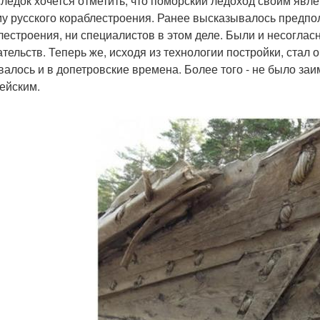
ледок хочется отметить, что поморский ледоход своим явле
му русского кораблестроения. Ранее высказывалось предпол
лестроения, ни специалистов в этом деле. Были и несогла
ательств. Теперь же, исходя из технологии постройки, стал
валось и в допетровские времена. Более того - не было за
ейским.