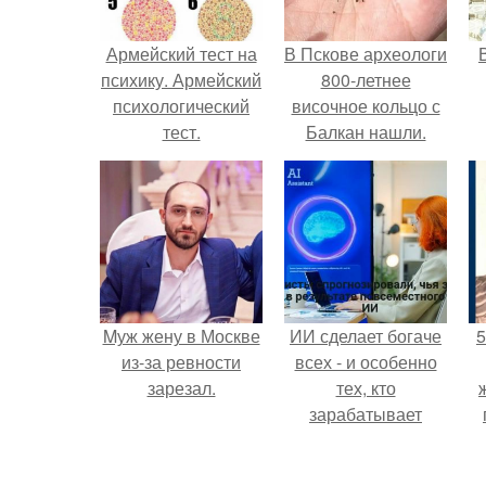
Армейский тест на
В Пскове археологи
психику. Армейский
800-летнее
психологический
височное кольцо с
тест.
Балкан нашли.
Mуж жену в Москве
ИИ сделает богаче
5
из-за ревности
всех - и особенно
зарезал.
тех, кто
зарабатывает
меньше всего.