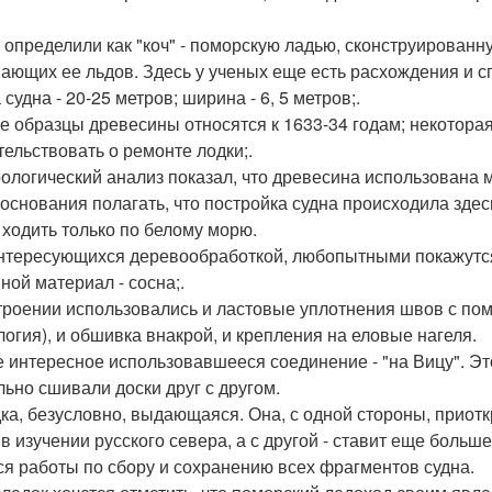
!
 определили как "коч" - поморскую ладью, сконструированну
ающих ее льдов. Здесь у ученых еще есть расхождения и с
судна - 20-25 метров; ширина - 6, 5 метров;.
е образцы древесины относятся к 1633-34 годам; некоторая и
тельствовать о ремонте лодки;.
ологический анализ показал, что древесина использована ме
 основания полагать, что постройка судна происходила здес
 ходить только по белому морю.
нтересующихся деревообработкой, любопытными покажутс
ной материал - сосна;.
троении использовались и ластовые уплотнения швов с по
логия), и обшивка внакрой, и крепления на еловые нагеля.
 интересное использовавшееся соединение - "на Вицу". Эт
льно сшивали доски друг с другом.
ка, безусловно, выдающаяся. Она, с одной стороны, приот
 в изучении русского севера, а с другой - ставит еще больш
ся работы по сбору и сохранению всех фрагментов судна.