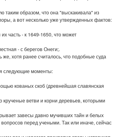
ю таким образом, что она "выскакивала" из
поры, а вот несколько уже утвержденных фактов:
х часть - к 1649-1650, что может
стная - с берегов Онеги;.
ь же, хотя ранее считалось, что подобные суда
я следующие моменты:
мощью кованых скоб (древнейшая славянская
о крученые ветви и корни деревьев, которыми
крывает завесы давно мучивших тайн и белых
е вопросов перед учеными. Так или иначе, сейчас