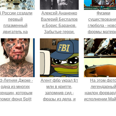
В России создали
Алексей Ананенко
Физики
первый
Валерий Беспалов
существован
плазменный
и Борис Баранов.
глюбола - нов
двигатель на
Забытые герои.
формы матер
криптоне.
Чернобыльские
подтвердили
дайверы.
3-Летняя Джоке -
Агент фбр украл $1
На этом фот
одна из многих
млн в крипте,
легендарны
женщин, которым
запомнив сид -
наклон форвард
помог фонд Spijt
фразы из дела, и
исполнении Май
van Tattoo,
советовался с
Джексона и ег
основанный в
Chatgpt, как их
танцоров,