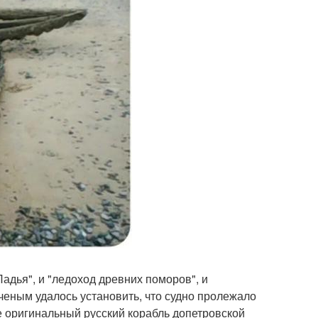
адья", и "ледоход древних поморов", и
ученым удалось установить, что судно пролежало
ре оригинальный русский корабль допетровской