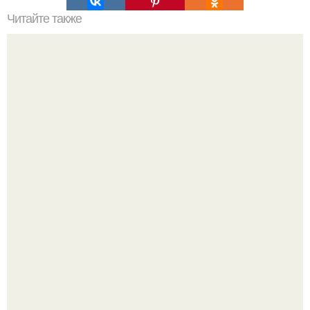
Читайте также
В космосе плотно сжатые металлические детали
самопроизвольно свариваются.
Опоссум - единственный сумчатый обитатель северной