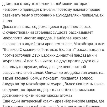
движется к пику технологической мощи, которая
неизбежно приведет к гибели. Поэтому намного проще
развивать тему о сторонних наблюдателях - пришельцах
и нло.
Доказательства, содержащиеся в древнем эпосе.
О существовании странных существ рассказывает
мифология многих народов. Наиболее ярко это
выражено в индийском древнем эпосе. Махабхарата или
"Великое Сказание о Потомках Бхараты" рассказывает о
противостоянии двух царских династий пандавами и
кауравами. И все бы ничего, но друг против друга они
используют оружие, обладающее невероятной
разрушительной силой. Описание его действия очень на
взрыв атомной бомбы походит. Рождается вопрос,
откуда автор махабхараты мудрец Вьясе мог взять такие
сведения, которые подозрительно точно описывают
достижение критической массы атома?
Еще один интересный факт - древнегреческие мифы, где
боги предстают в облике людей. Но при этом обладают