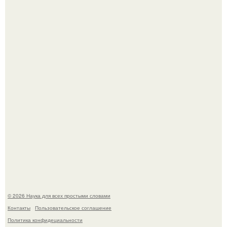
Жительница Башкирии больше не может иметь детей
после того, как медики сделали ей аборт на шестом
месяце беременности и оставили в матке плаценту.
В участника сво ударила молния, когда он был на
лошади.
© 2026 Наука для всех простыми словами
Контакты
Пользовательское соглашение
Политика конфидециальности