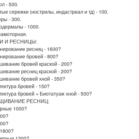
л - 500.
тые сережки (нострилы, индастриал и тд) - 100.
ры - 300.
одермалы - 1000.
иамоторная.
И И РЕСНИЦЫ:
нирование ресниц - 1600?
нирование бровей - 800?
шивание бровей краской - 200?
шивание ресниц краской - 200?
шивание бровей хной - 350?
тектура бровей - 150?
тектура бровей + Биотатуаж хной - 500?
ЩИВАНИЕ РЕСНИЦ:
ерные 1000?
200?
500?
 1800?
ветные 1200?