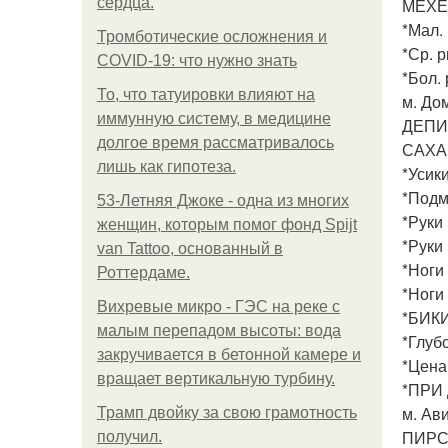
сердца.
МЕХЕ
*Мал. 
Тромботические осложнения и
*Ср. р
COVID-19: что нужно знать
*Бол. 
То, что татуировки влияют на
м. До
иммунную систему, в медицине
ДЕПИ
долгое время рассматривалось
САХА
лишь как гипотеза.
*Усики
*Подм
53-Летняя Джоке - одна из многих
*Руки
женщин, которым помог фонд Spijt
*Руки 
van Tattoo, основанный в
*Ноги
Роттердаме.
*Ноги
Вихревые микро - ГЭС на реке с
*БИКИ
малым перепадом высоты: вода
*Глуб
закручивается в бетонной камере и
*Цена
вращает вертикальную турбину.
*ПРИ
м. Ав
Трамп двойку за свою грамотность
ПИРС
получил.