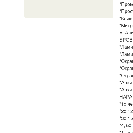
*Проко
*Прос
*Клике
*Микр
м. Ав
БРОВ
*Лами
*Лами
*Окра
*Окра
*Окра
*Архи
*Архи
НАРА
*1d ч
*2d 1
*3d 1
*4, 5d
*1d ц