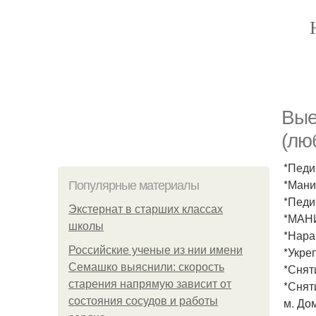
Вые
(лю
*Педи
*Мани
Популярные материалы
*Педи
Экстернат в старших классах
*МАН
школы
*Нара
Российские ученые из нии имени
*Укре
Семашко выяснили: скорость
*Снят
старения напрямую зависит от
*Снят
состояния сосудов и работы
м. До