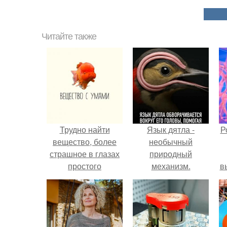
Читайте также
Трудно найти
Язык дятла -
Р
вещество, более
необычный
страшное в глазах
природный
простого
механизм.
в
потребителя, чем
с
глутамат натрия, он
же усилитель вкуса,
с
или E621.