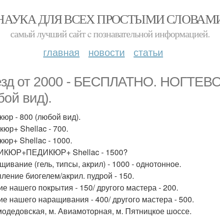
НАУКА ДЛЯ ВСЕХ ПРОСТЫМИ СЛОВАМ
самый лучший сайт c познавательной информацией.
главная
новости
статьи
зд от 2000 - БЕСПЛАТНО. НОГТЕВО
бой вид).
кюр - 800 (любой вид).
кюр+ Shellac - 700.
кюр+ Shellac - 1000.
ИКЮР+ПЕДИКЮР+ Shellac - 1500?
щивание (гель, типсы, акрил) - 1000 - однотонное.
пление биогелем/акрил. пудрой - 150.
ие нашего покрытия - 150/ другого мастера - 200.
ие нашего наращивания - 400/ другого мастера - 500.
модедовская, м. Авиамоторная, м. Пятницкое шоссе.