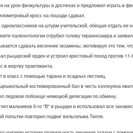
я на урок физкультуры в доспехах и предложил играть в ф
илометровый кросс на лошади сдавал.
 одноклассников на штурм учительской, обещая отдать ее на
инете палеонтологии отрубил голову тираннозавра и заявил,
ывается сдавать весенние экзамены, мотивируя это тем, что
ал рыцарский орден и устроил крестовый поход против 11-б
с в жертву практиканта.
т в класс с помощью тарана и осадных лестниц.
щешкольный костюмированный бал в честь хэллоуина явилс
ил ледовое побоище немецкой делегации по обмену.
тил мальчиков 5-го "В" в рыцари и использовал все занавес
ой попытки повторил подвиг вильгельма Телля.
ал учителю истории правильность решения задачи с помощ