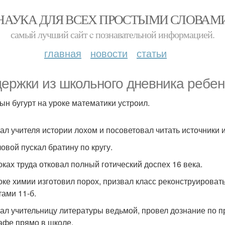
НАУКА ДЛЯ ВСЕХ ПРОСТЫМИ СЛОВАМ
самый лучший сайт c познавательной информацией.
главная
новости
статьи
ержки из школьного дневника ребенк
ын бугурт на уроке математики устроил.
ал учителя истории лохом и посоветовал читать источники и
ловой пускал братину по кругу.
оках труда отковал полный готический доспех 16 века.
оке химии изготовил порох, призвал класс реконструироват
тами 11-б.
ал учительницу литературы ведьмой, провел дознание по пр
афе прямо в школе.