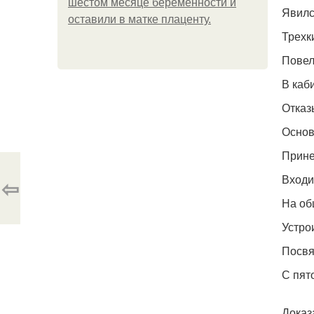
шестом месяце беременности и
Явилс
оставили в матке плаценту.
Трехк
Повел
В каб
Отказ
Основ
Прине
Входи
⇦
На об
Устро
Посвя
С пят
Доказ