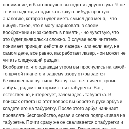
понимание, и благополучно выходят из другого уха. Я не
теряю надежды подыскать какую-нибудь простую
аналогию, которая будет иметь смысл для меня, - что-
нибудь такое, что я могу нарисовать в своем
воображении и закрепить в памяти, - но чувствую, что
это будет дьявольски сложно. В случае если читатель
понимает принцип действия лазера - или если ему, на
самом деле, все равно, как работает лазер, - он может не
читать следующий раздел.
Вообразите, что однажды утром вы проснулись на какой-
то другой планете и вашему взору открывается
безжизненная пустыня. Вокруг вас нет ничего, кроме
арбуза, рядом с которым стоит табуретка. Вас,
естественно, интересует, зачем здесь табуретка. В
поисках ответа на этот вопрос вы берете в руки арбуз и
кладете его на табуретку. После этого арбуз начинает
проявлять беспокойство, ерзая и слегка подпрыгивая на
табуретке. Почти сразу же он сваливается с табуретки и
раскалывается на мелкие кусочки. Расколовшись, он