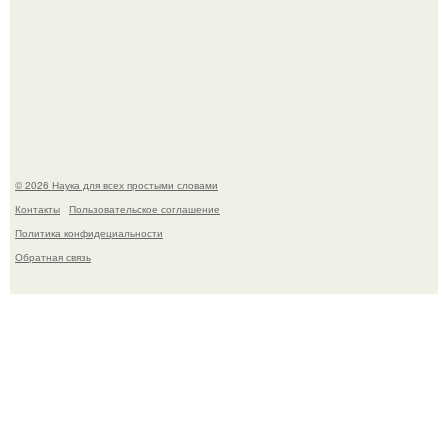
В России создали первый плазменный двигатель на
криптоне.
© 2026 Наука для всех простыми словами
Контакты
Пользовательское соглашение
Политика конфидециальности
Обратная связь