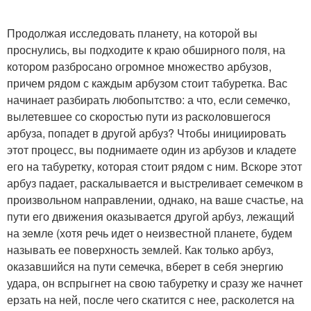
Продолжая исследовать планету, на которой вы
проснулись, вы подходите к краю обширного поля, на
котором разбросано огромное множество арбузов,
причем рядом с каждым арбузом стоит табуретка. Вас
начинает разбирать любопытство: а что, если семечко,
вылетевшее со скоростью пути из расколовшегося
арбуза, попадет в другой арбуз? Чтобы инициировать
этот процесс, вы поднимаете один из арбузов и кладете
его на табуретку, которая стоит рядом с ним. Вскоре этот
арбуз падает, раскалывается и выстреливает семечком в
произвольном направлении, однако, на ваше счастье, на
пути его движения оказывается другой арбуз, лежащий
на земле (хотя речь идет о неизвестной планете, будем
называть ее поверхность землей. Как только арбуз,
оказавшийся на пути семечка, вберет в себя энергию
удара, он вспрыгнет на свою табуретку и сразу же начнет
ерзать на ней, после чего скатится с нее, расколется на