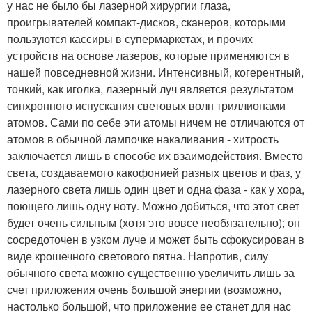
у нас не было бы лазерной хирургии глаза,
проигрывателей компакт-дисков, сканеров, которыми
пользуются кассиры в супермаркетах, и прочих
устройств на основе лазеров, которые применяются в
нашей повседневной жизни. Интенсивный, когерентный,
тонкий, как иголка, лазерный луч является результатом
синхронного испускания световых волн триллионами
атомов. Сами по себе эти атомы ничем не отличаются от
атомов в обычной лампочке накаливания - хитрость
заключается лишь в способе их взаимодействия. Вместо
света, создаваемого какофонией разных цветов и фаз, у
лазерного света лишь один цвет и одна фаза - как у хора,
поющего лишь одну ноту. Можно добиться, что этот свет
будет очень сильным (хотя это вовсе необязательно); он
сосредоточен в узком луче и может быть сфокусирован в
виде крошечного светового пятна. Напротив, силу
обычного света можно существенно увеличить лишь за
счет приложения очень большой энергии (возможно,
настолько большой, что приложение ее станет для нас