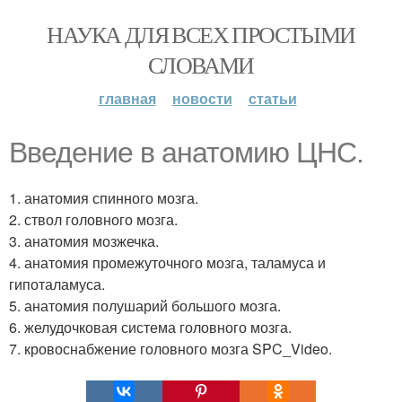
НАУКА ДЛЯ ВСЕХ ПРОСТЫМИ
СЛОВАМИ
главная
новости
статьи
Введение в анатомию ЦНC.
1. анатомия спинного мозга.
2. ствол головного мозга.
3. анатомия мозжечка.
4. анатомия промежуточного мозга, таламуса и
гипоталамуса.
5. анатомия полушарий большого мозга.
6. желудочковая система головного мозга.
7. кровоснабжение головного мозга SPC_Video.