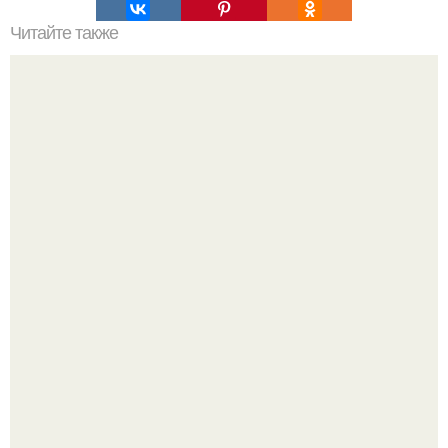
Читайте также
Нам говорят: вот докажите, что бога нет.
Язык дятла - необычный природный механизм.