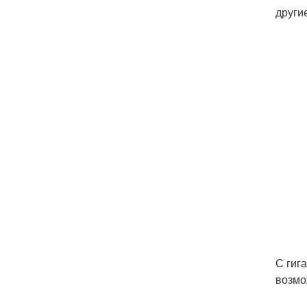
други
С гиг
возмо