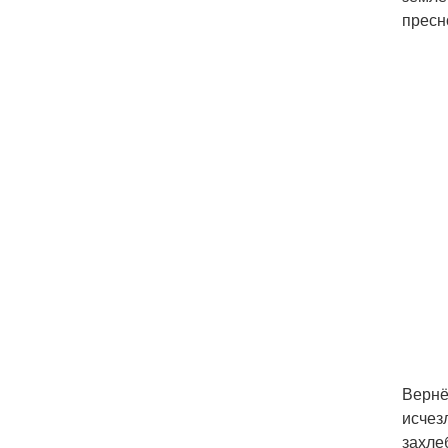
пресн
Вернё
исчез
захле