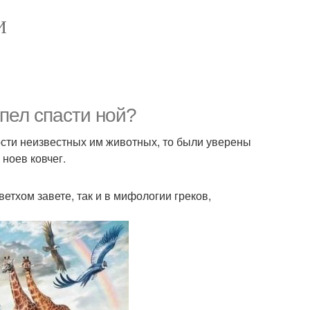
И
пел спасти ной?
ости неизвестных им животных, то были уверены
 ноев ковчег.
ветхом завете, так и в мифологии греков,