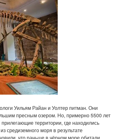
логи Уильям Райан и Уолтер питман. Они
льшим пресным озером. Но, примерно 5500 лет
в прилегающие территории, где находились
из средиземного моря в результате
новили, что раньше в чёрном море обитали