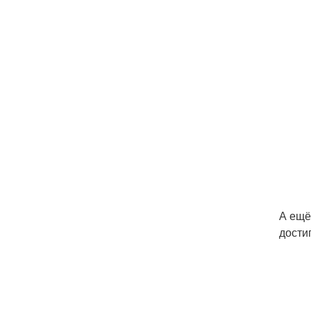
А ещё
дости