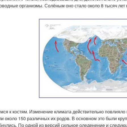
оводные организмы. Солёным оно стало около 8 тысяч лет 
мся к костям. Изменение климата действительно повлияло
ли около 150 различных их родов. В основном это были кру
бнулись. По одной из версий сильное оледенение и следую