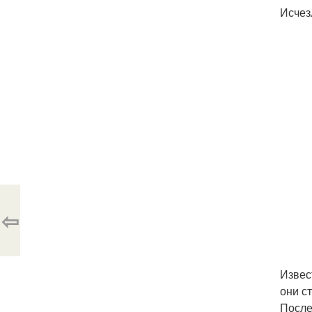
Исчез
⇦
Извес
они с
После