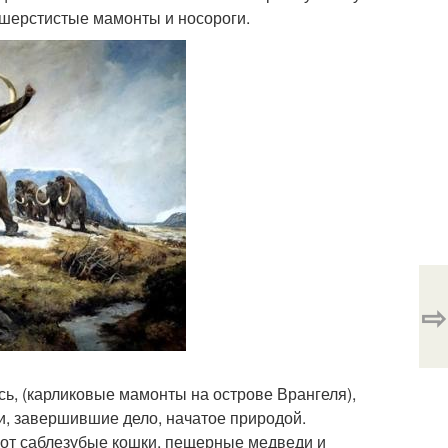
 шерстистые мамонты и носороги.
⇨
ь, (карликовые мамонты на острове Врангеля),
и, завершившие дело, начатое природой.
вот саблезубые кошки, пещерные медведи и