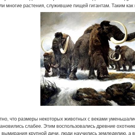
ли многие растения, служившие пищей гигантам. Таким как
тно, что размеры некоторых животных с веками уменьшалис
тановились слабее. Этим воспользовались древние охотник
 вымирания крупной дичи, люди научились земледелию, а 