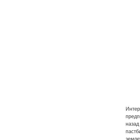
Интер
предп
назад
пастб
земле