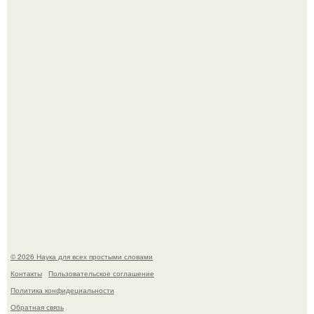
53-Летняя Джоке - одна из многих женщин, которым
помог фонд Spijt van Tattoo, основанный в Роттердаме.
Агент фбр украл $1 млн в крипте, запомнив сид - фразы
из дела, и советовался с Chatgpt, как их потратить.
© 2026 Наука для всех простыми словами
Контакты
Пользовательское соглашение
Политика конфидециальности
Обратная связь