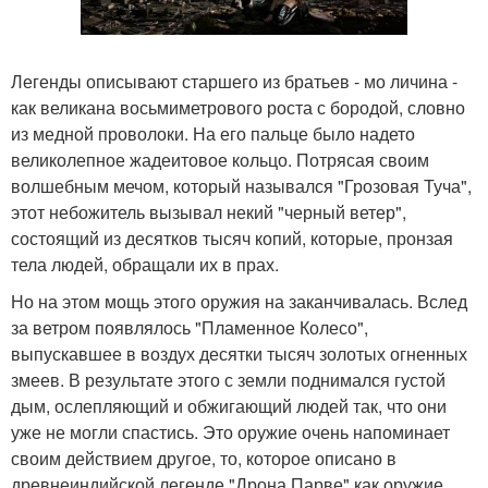
Легенды описывают старшего из братьев - мо личина -
как великана восьмиметрового роста с бородой, словно
из медной проволоки. На его пальце было надето
великолепное жадеитовое кольцо. Потрясая своим
волшебным мечом, который назывался "Грозовая Туча",
этот небожитель вызывал некий "черный ветер",
состоящий из десятков тысяч копий, которые, пронзая
тела людей, обращали их в прах.
Но на этом мощь этого оружия на заканчивалась. Вслед
за ветром появлялось "Пламенное Колесо",
выпускавшее в воздух десятки тысяч золотых огненных
змеев. В результате этого с земли поднимался густой
дым, ослепляющий и обжигающий людей так, что они
уже не могли спастись. Это оружие очень напоминает
своим действием другое, то, которое описано в
древнеиндийской легенде "Дрона Парве" как оружие