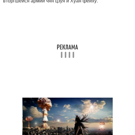
вторгшейся армии чян цзуя и Хуан фейху.