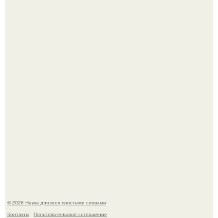
Опоссум - единственный сумчатый обитатель северной
америки.
В сеть просочились свежие кадры со съёмок
киноадаптации "Рапунцель", и всё внимание
моментально оказалось приковано к Тиган крофт.
© 2026 Наука для всех простыми словами
Контакты
Пользовательское соглашение