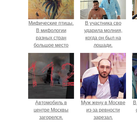
Мифические птицы.
В участника сво
В мифологии
ударила молния,
разных стран
когда он был на
большое место
лошади.
занимают образы
птиц.
Автомобиль в
Mуж жену в Москве
В
центре Москвы
из-за ревности
загорелся.
зарезал.
"