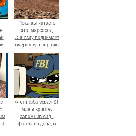
Пока вы читаете
ие
это, марсоход
ой
Curiosity поднимает
ии
очередную порцию
.
красной пыли. 6.
е -
Агент фбр украл $1
х
млн в крипте,
ым
запомнив сид -
jt
фразы из дела, и
советовался с