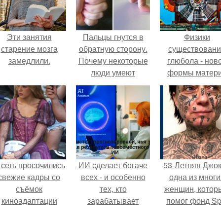
Эти занятия
Пальцы гнутся в
Физики
старение мозга
обратную сторону.
существован
замедлили.
Почему некоторые
глюбола - нов
люди умеют
формы матер
выгибать палец в
подтвердили
обратную сторону?
 сеть просочились
ИИ сделает богаче
53-Летняя Джок
свежие кадры со
всех - и особенно
одна из многи
съёмок
тех, кто
женщин, котор
киноадаптации
зарабатывает
помог фонд Spi
Рапунцель", и всё
меньше всего.
van Tattoo,