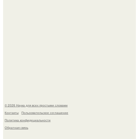
похудения на фоне полиэндокринного метаболического
овариального синдрома.
Пьяный мужчина детей из-за их национальности в
Набережных челнах избил.
© 2026 Наука для всех простыми словами
Контакты
Пользовательское соглашение
Политика конфидециальности
Обратная связь