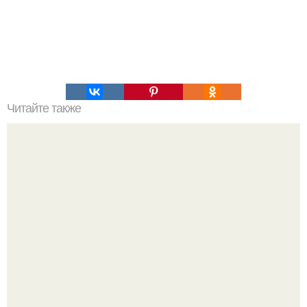
Читайте также
Почему звезды не меняют своего положения на небе.
Почему звезды на ночном небе мерцают, а планеты нет.