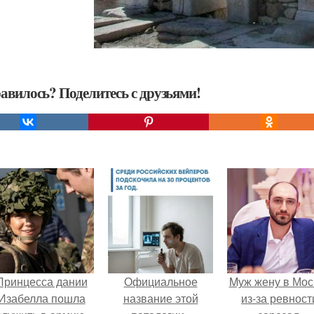
авилось? Поделитесь с друзьями!
Принцесса дании
Официальное
Mуж жену в Мос
Изабелла пошла
название этой
из-за ревност