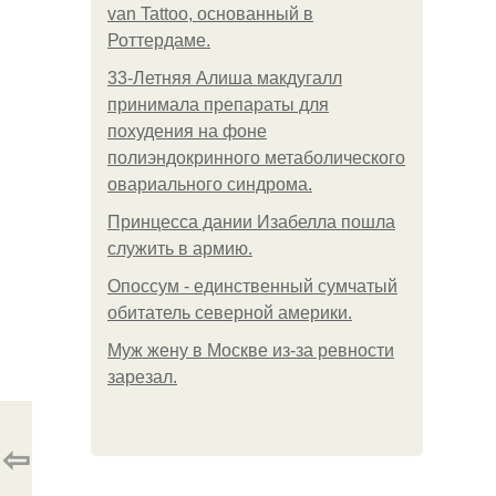
van Tattoo, основанный в
Роттердаме.
33-Летняя Алиша макдугалл
принимала препараты для
похудения на фоне
полиэндокринного метаболического
овариального синдрома.
Принцесса дании Изабелла пошла
служить в армию.
Опоссум - единственный сумчатый
обитатель северной америки.
Mуж жену в Москве из-за ревности
зарезал.
⇦