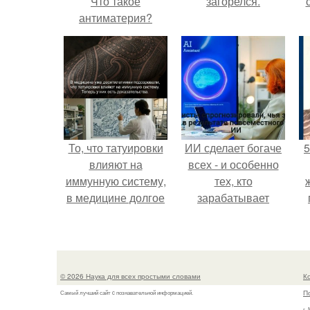
Что такое
загорелся.
антиматерия?
То, что татуировки
ИИ сделает богаче
5
влияют на
всех - и особенно
иммунную систему,
тех, кто
в медицине долгое
зарабатывает
время
меньше всего.
рассматривалось
лишь как гипотеза.
© 2026 Наука для всех простыми словами
К
П
Самый лучший сайт c познавательной информацией.
г.