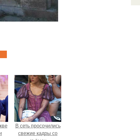
кве
В сеть просочились
и
свежие кадры со