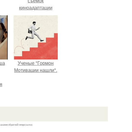
съёмок
киноадаптации
"Рапунцель", и всё
внимание
моментально
оказалось
приковано к Тиган
крофт.
ша
Ученые "Гормон
Мотивации нашли".
я
оне
ого
го
о
казании обратной гиперссылки.