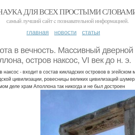
НАУКА ДЛЯ ВСЕХ ПРОСТЫМИ СЛОВАМ
самый лучший сайт c познавательной информацией.
главная
новости
статьи
ота в вечность. Массивный дверной
лона, остров наксос, VI век до н. э.
в наксос - входит в состав кикладских островов в эгейском
дской цивилизации, ровесницы великих цивилизаций шумера
мом деле храм Аполлона так никогда и не был достроен