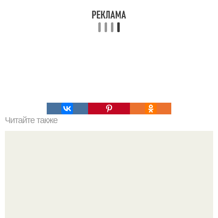
Читайте также
Философия Толстого. Философские идеи в творчестве Л.