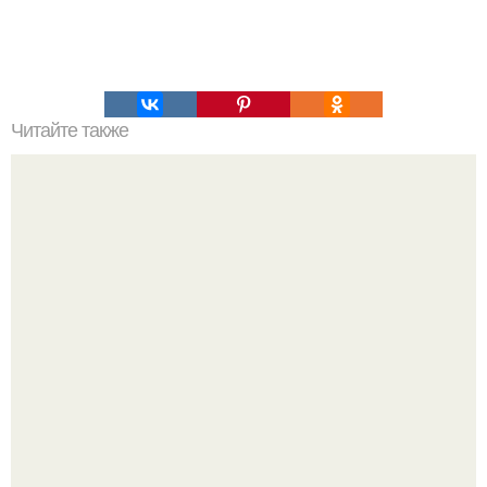
Читайте также
В Японии день традиционно делился не на
равномерные часы, а по особому методу, зависящему от
времени года.