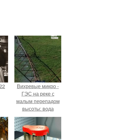
22
Вихревые микро -
ГЭС на реке с
малым перепадом
высоты: вода
закручивается в
бетонной камере и
вращает
вертикальную