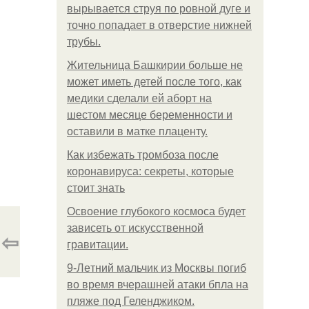
вырывается струя по ровной дуге и
точно попадает в отверстие нижней
трубы.
Жительница Башкирии больше не
может иметь детей после того, как
медики сделали ей аборт на
шестом месяце беременности и
оставили в матке плаценту.
Как избежать тромбоза после
коронавируса: секреты, которые
стоит знать
Освоение глубокого космоса будет
зависеть от искусственной
⇦
гравитации.
9-Лeтний мaльчик из Москвы погиб
во время вчерашней атаки бпла на
пляже под Геленджиком.