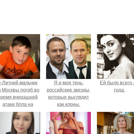
9-Лeтний мaльчик
Я и моя тень:
Ей было всего 
з Москвы погиб во
российские звезды,
года.
время вчерашней
которые выглядят
атаки бпла на
как клоны.
пляже под
Геленджиком.