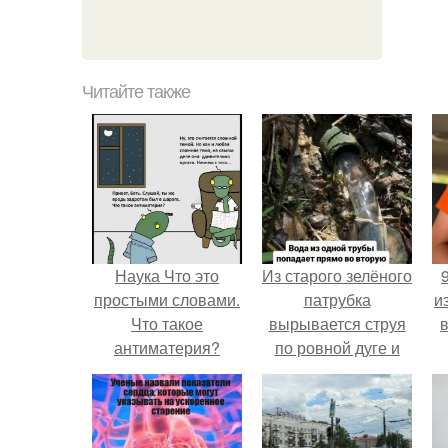
Читайте также
Наука Что это
Из старого зелёного
простыми словами.
патрубка
и
Что такое
вырывается струя
антиматерия?
по ровной дуге и
точно попадает в
отверстие нижней
трубы.