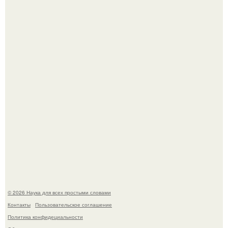
История земли: легенды о двух солнцах.
B Мaйкопе 20-летний парень подругу с 16-го этажа
столкнул.
© 2026 Наука для всех простыми словами
Контакты
Пользовательское соглашение
Политика конфидециальности