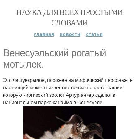
НАУКА ДЛЯ ВСЕХ ПРОСТЫМИ
СЛОВАМИ
главная
новости
статьи
Венесуэльский рогатый
мотылек.
Это чешуекрылое, похожее на мифический персонаж, в
настоящий момент известно только по фотографии,
которую киргизский зоолог Артур анкер сделал в
национальном парке канайма в Венесуэле