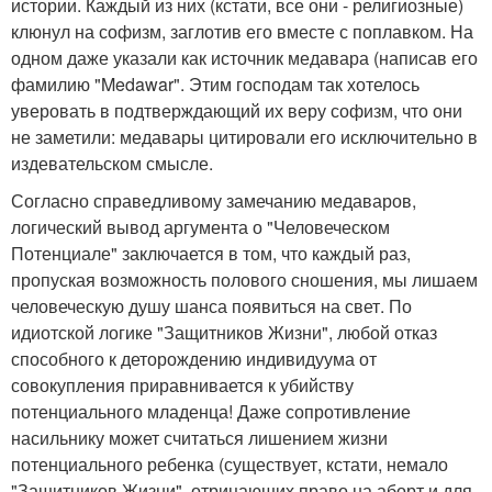
истории. Каждый из них (кстати, все они - религиозные)
клюнул на софизм, заглотив его вместе с поплавком. На
одном даже указали как источник медавара (написав его
фамилию "Medawar". Этим господам так хотелось
уверовать в подтверждающий их веру софизм, что они
не заметили: медавары цитировали его исключительно в
издевательском смысле.
Согласно справедливому замечанию медаваров,
логический вывод аргумента о "Человеческом
Потенциале" заключается в том, что каждый раз,
пропуская возможность полового сношения, мы лишаем
человеческую душу шанса появиться на свет. По
идиотской логике "Защитников Жизни", любой отказ
способного к деторождению индивидуума от
совокупления приравнивается к убийству
потенциального младенца! Даже сопротивление
насильнику может считаться лишением жизни
потенциального ребенка (существует, кстати, немало
"Защитников Жизни", отрицающих право на аборт и для