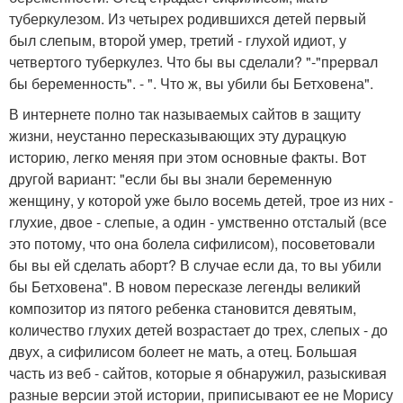
туберкулезом. Из четырех родившихся детей первый
был слепым, второй умер, третий - глухой идиот, у
четвертого туберкулез. Что бы вы сделали? "-"прервал
бы беременность". - ". Что ж, вы убили бы Бетховена".
В интернете полно так называемых сайтов в защиту
жизни, неустанно пересказывающих эту дурацкую
историю, легко меняя при этом основные факты. Вот
другой вариант: "если бы вы знали беременную
женщину, у которой уже было восемь детей, трое из них -
глухие, двое - слепые, а один - умственно отсталый (все
это потому, что она болела сифилисом), посоветовали
бы вы ей сделать аборт? В случае если да, то вы убили
бы Бетховена". В новом пересказе легенды великий
композитор из пятого ребенка становится девятым,
количество глухих детей возрастает до трех, слепых - до
двух, а сифилисом болеет не мать, а отец. Большая
часть из веб - сайтов, которые я обнаружил, разыскивая
разные версии этой истории, приписывают ее не Морису