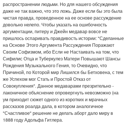
распространении людьми. Но для нашего обсуждения
даже не так важно, что это ложь. Даже если бы это была
чистая правда, проведенное на ее основе рассуждение
довольно нелепо. Чтобы указать на ошибочность
аргументации, питеру и Джейн медавар вовсе не
пришлось оспаривать правдивость истории: "Сделанные
на Основе Этого Аргумента Рассуждения Поражают
Своим Софизмом, ибо Если не Настаивать на том, что
Сифилис Отца и Туберкулез Матери Повышают Шансы
Рождения Музыкального Гения, то Очевидно, что
Причиной, по Которой мир Лишился бы Бетховена, с тем
же Успехом мог Стать и Простой Отказ от
Совокупления". Данное медаварами презрительно -
лаконичное объяснение опровергнуть невозможно (на
ум приходит сюжет одного из коротких и мрачных
рассказов роалда дала, в котором аналогичное
"Счастливое" решение не делать аборт дало миру в
1888 году Адольфа Гитлера.