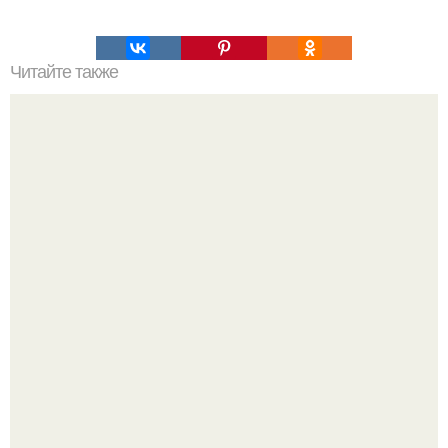
Читайте также
Саудовские ученые решили, что женщины -
млекопитающие.