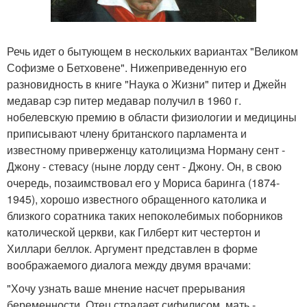
Речь идет о бытующем в нескольких вариантах "Великом
Софизме о Бетховене". Нижеприведенную его
разновидность в книге "Наука о Жизни" питер и Джейн
медавар сэр питер медавар получил в 1960 г.
нобелевскую премию в области физиологии и медицины
приписывают члену британского парламента и
известному приверженцу католицизма Норману сент -
Джону - стевасу (ныне лорду сент - Джону. Он, в свою
очередь, позаимствовал его у Мориса баринга (1874-
1945), хорошо известного обращенного католика и
близкого соратника таких непоколебимых поборников
католической церкви, как Гилберт кит честертон и
Хиллари беллок. Аргумент представлен в форме
воображаемого диалога между двумя врачами:
"Хочу узнать ваше мнение насчет прерывания
беременности. Отец страдает сифилисом, мать -