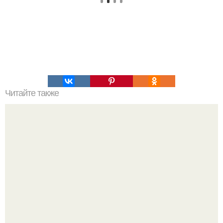
Читайте также
Музыкальные хит-парады неожиданно ремиксы
советских песен покорили.