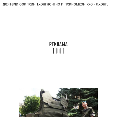
деятели орапхин тхонгнонгно и пханомкон кхо - ахонг.