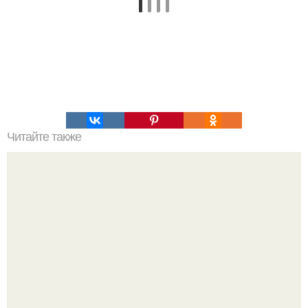
Читайте также
Про легенды. Сначала я посмотрел кино (я - легенда), и
узнал, что оно снято по книге.