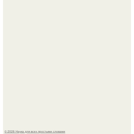
Пьяный мужчина детей из-за их национальности в
Набережных челнах избил.
B Мaйкопе 20-летний парень подругу с 16-го этажа
столкнул.
© 2026 Наука для всех простыми словами