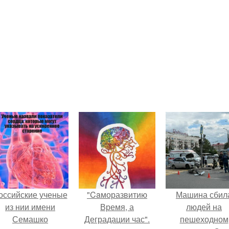
оссийские ученые
"Caморазвитию
Машина сбил
из нии имени
Время, а
людей на
Семашко
Деградации час".
пешеходном