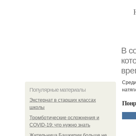
В с
кот
вре
Среди
натяг
Популярные материалы
Экстернат в старших классах
Понр
школы
Тромботические осложнения и
COVID-19: что нужно знать
Жительница Башкирии больше не