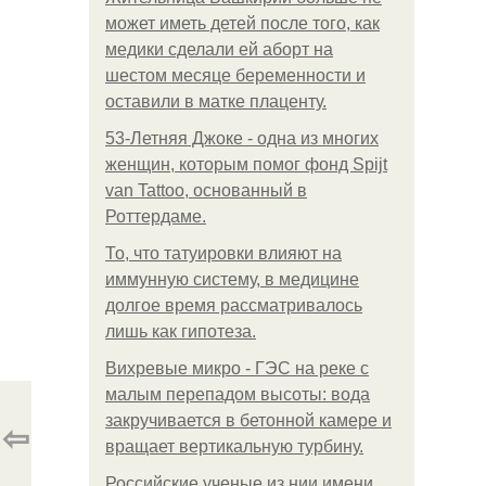
может иметь детей после того, как
медики сделали ей аборт на
шестом месяце беременности и
оставили в матке плаценту.
53-Летняя Джоке - одна из многих
женщин, которым помог фонд Spijt
van Tattoo, основанный в
Роттердаме.
То, что татуировки влияют на
иммунную систему, в медицине
долгое время рассматривалось
лишь как гипотеза.
Вихревые микро - ГЭС на реке с
малым перепадом высоты: вода
закручивается в бетонной камере и
⇦
вращает вертикальную турбину.
Российские ученые из нии имени