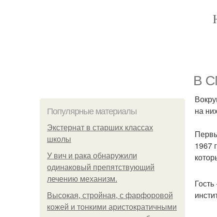
В С
Вокру
на ни
Популярные материалы
Экстернат в старших классах
Первы
школы
1967 
У вич и рака обнаружили
котор
одинаковый препятствующий
лечению механизм.
Гость
инсти
Высокая, стройная, с фарфоровой
кожей и тонкими аристократичными