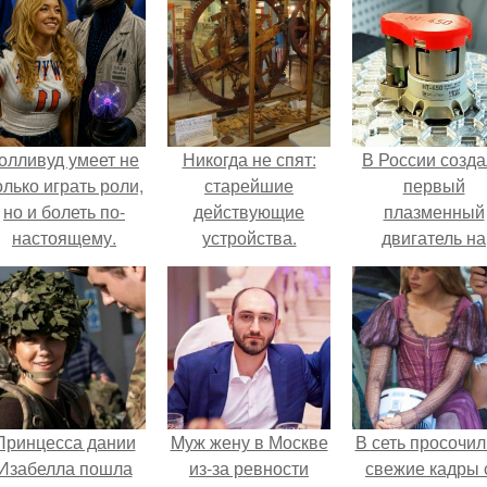
олливуд умеет не
Никогда не спят:
В России созд
олько играть роли,
старейшие
первый
но и болеть по-
действующие
плазменный
настоящему.
устройства.
двигатель на
криптоне.
Принцесса дании
Mуж жену в Москве
В сеть просочил
Изабелла пошла
из-за ревности
свежие кадры 