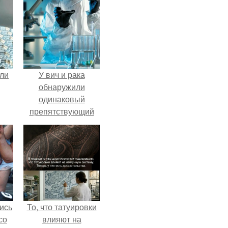
али
У вич и рака
обнаружили
одинаковый
препятствующий
лечению механизм.
ись
То, что татуировки
со
влияют на