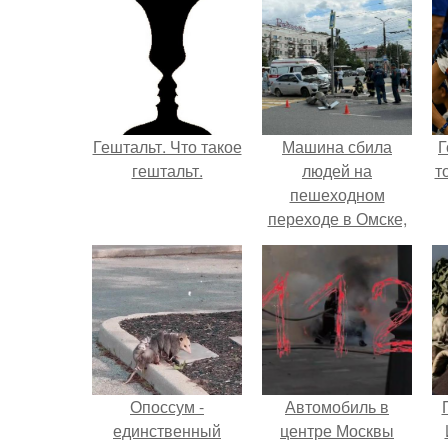
Гештальт. Что такое
Машина сбила
Г
гештальт.
людей на
т
пешеходном
переходе в Омске,
пострадали 8
человек.
Опоссум -
Автомобиль в
единственный
центре Москвы