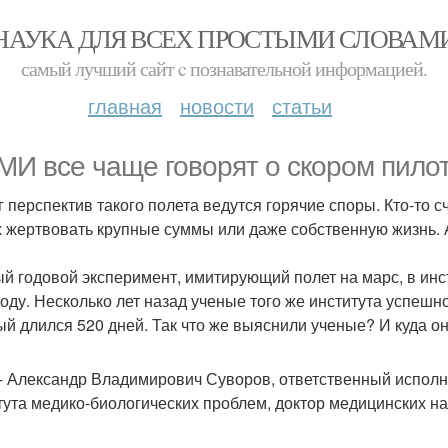
НАУКА ДЛЯ ВСЕХ ПРОСТЫМИ СЛОВАМ
самый лучший сайт c познавательной информацией.
главная
новости
статьи
МИ все чаще говорят о скором пило
г перспектив такого полета ведутся горячие споры. Кто-то с
х жертвовать крупные суммы или даже собственную жизнь. А
й годовой эксперимент, имитирующий полет на марс, в инс
году. Несколько лет назад ученые того же института успешн
ый длился 520 дней. Так что же выяснили ученые? И куда 
 - Александр Владимирович Суворов, ответственный исполн
тута медико-биологических проблем, доктор медицинских на