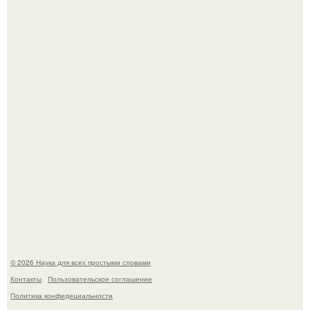
ИИ сделает богаче всех - и особенно тех, кто
зарабатывает меньше всего.
Пока зрители восхищались эффектной картинкой,
создатели фильма фактически построили одну из самых
точных визуальных моделей чёрной дыры.
© 2026 Наука для всех простыми словами
Контакты
Пользовательское соглашение
Политика конфидециальности