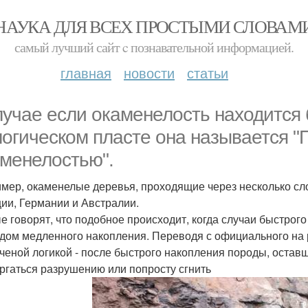
НАУКА ДЛЯ ВСЕХ ПРОСТЫМИ СЛОВАМ
самый лучший сайт c познавательной информацией.
главная
новости
статьи
лучае если окаменелость находится 
логическом пласте она называется "
менелостью".
мер, окаменелые деревья, проходящие через несколько сло
ии, Германии и Австралии.
е говорят, что подобное происходит, когда случаи быстро
дом медленного накопления. Переводя с официального на рус
ученой логикой - после быстрого накопления породы, остав
ргаться разрушению или попросту сгнить