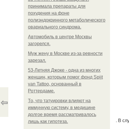
принимала препараты для
похудения на фоне
полиэндокринного метаболического
овариального синдрома.
Автомобиль в центре Москвы
загорелся.
Mуж жену в Москве из-за ревности
зарезал.
53-Летняя Джоке - одна из многих
женщин, которым помог фонд Spijt
van Tattoo, основанный в
Роттердаме.
⇦
То, что татуировки влияют на
иммунную систему, в медицине
долгое время рассматривалось
. В с
лишь как гипотеза.