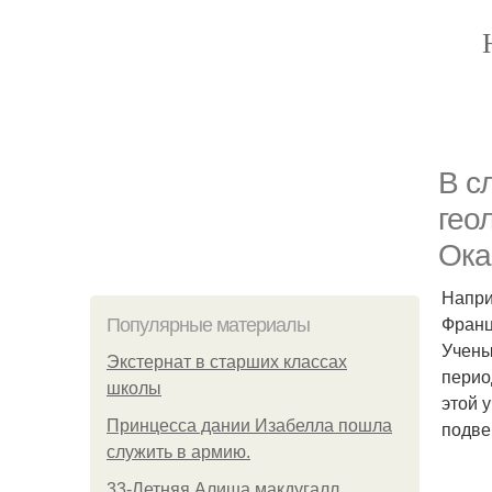
В с
гео
Ока
Напри
Франц
Популярные материалы
Учены
Экстернат в старших классах
перио
школы
этой 
Принцесса дании Изабелла пошла
подве
служить в армию.
33-Летняя Алиша макдугалл