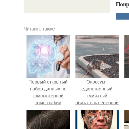
Понр
Читайте также
Первый открытый
Опоссум -
набор данных по
единственный
компьютерной
сумчатый
томографии
обитатель северной
головного мозга
америки.
создали в Москве,
он включает в себя