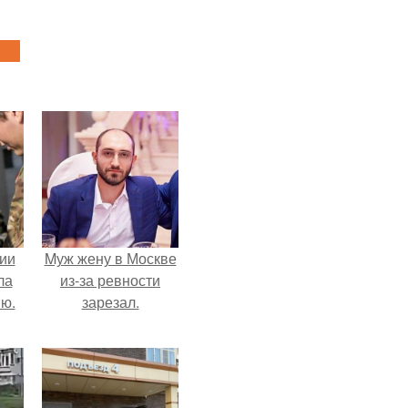
ии
Mуж жену в Москве
ла
из-за ревности
ию.
зарезал.