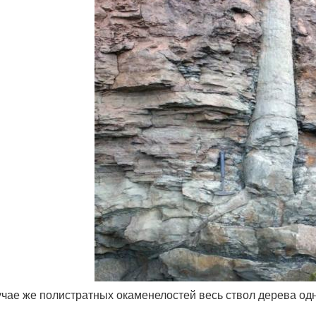
лучае же полистратных окаменелостей весь ствол дерева од