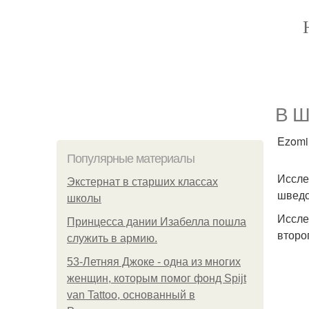
В Ш
Ezomir
Популярные материалы
Иссле
Экстернат в старших классах
шведс
школы
Иссле
Принцесса дании Изабелла пошла
второ
служить в армию.
53-Летняя Джоке - одна из многих
женщин, которым помог фонд Spijt
van Tattoo, основанный в