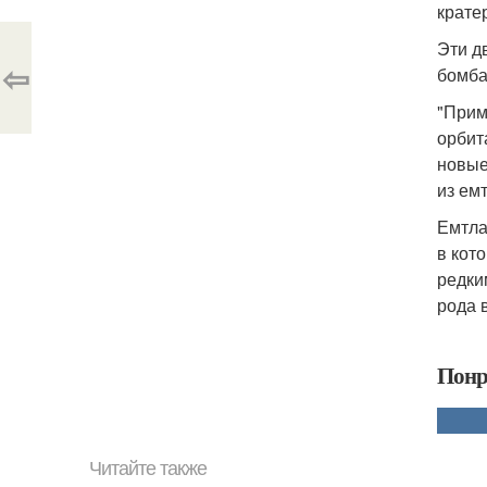
крате
Эти д
⇦
бомба
"Прим
орбит
новые
из емт
Емтла
в кот
редки
рода 
Понр
Читайте также