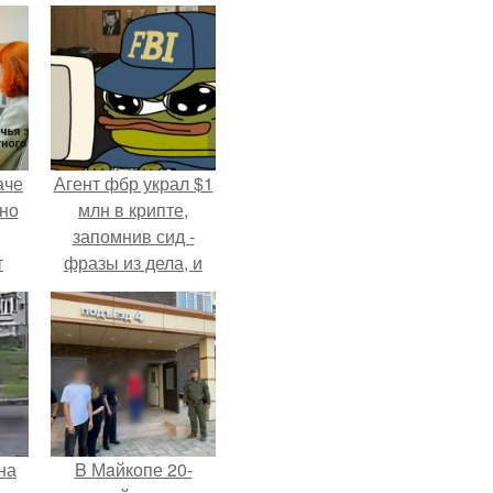
аче
Агент фбр украл $1
нно
млн в крипте,
запомнив сид -
т
фразы из дела, и
.
советовался с
Chatgpt, как их
потратить.
на
B Мaйкопе 20-