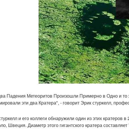
два Падения Метеоритов Произошли Примерно в Одно и то 
ировали эти два Кратера", - говорит Эрик стуркелл, профе
туркелл и его коллеги обнаружили один из этих кратеров в 20
ло, Швеция. Диаметр этого гигантского кратера составляет