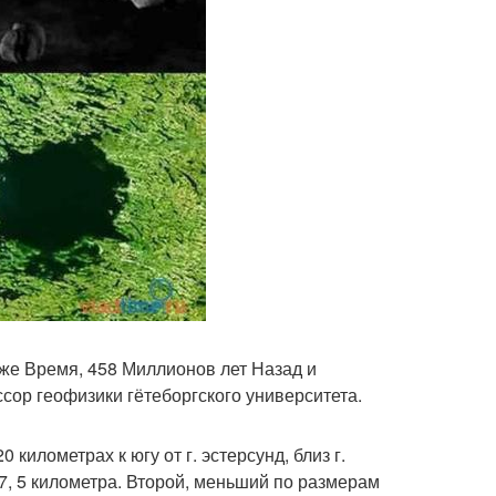
же Время, 458 Миллионов лет Назад и
ссор геофизики гётеборгского университета.
 километрах к югу от г. эстерсунд, близ г.
 7, 5 километра. Второй, меньший по размерам