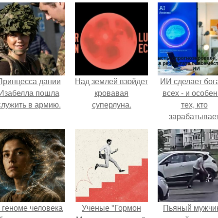
Принцесса дании
Над землей взойдет
ИИ сделает бог
Изабелла пошла
кровавая
всех - и особе
служить в армию.
суперлуна.
тех, кто
зарабатывае
меньше всего
 геноме человека
Ученые "Гормон
Пьяный мужчи