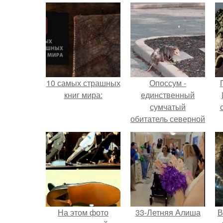
10 самых страшных
Опоссум -
книг мира:
единственный
сумчатый
обитатель северной
америки.
На этом фото
33-Летняя Алиша
В