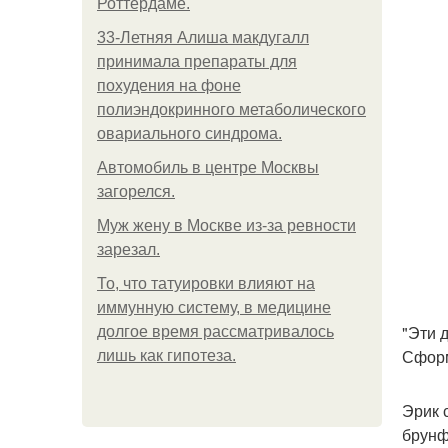
Роттердаме.
33-Летняя Алиша макдугалл
принимала препараты для
похудения на фоне
полиэндокринного метаболического
овариального синдрома.
Автомобиль в центре Москвы
загорелся.
Mуж жену в Москве из-за ревности
зарезал.
То, что татуировки влияют на
иммунную систему, в медицине
"Эти 
долгое время рассматривалось
Сформ
лишь как гипотеза.
Эрик с
брунф