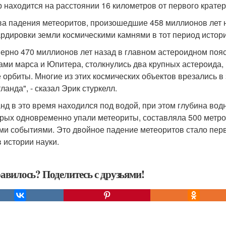
р находится на расстоянии 16 километров от первого кратер
ва падения метеоритов, произошедшие 458 миллионов лет 
рдировки земли космическими камнями в тот период истор
ерно 470 миллионов лет назад в главном астероидном поя
ами марса и Юпитера, столкнулись два крупных астероида
 орбиты. Многие из этих космических объектов врезались в 
ланда", - сказал Эрик стуркелл.
нд в это время находился под водой, при этом глубина вод
орых одновременно упали метеориты, составляла 500 метр
ми событиями. Это двойное падение метеоритов стало пер
в истории науки.
авилось? Поделитесь с друзьями!