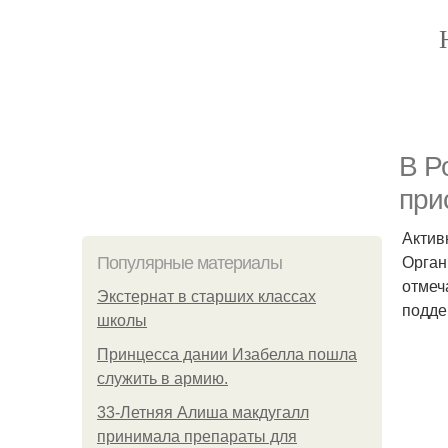
В Р
при
Актив
Орган
Популярные материалы
отмеч
Экстернат в старших классах
подде
школы
Принцесса дании Изабелла пошла
служить в армию.
33-Летняя Алиша макдугалл
принимала препараты для