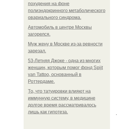
похудения на фоне
полиэндокринного метаболического
овариального синдрома.
Автомобиль в центре Москвы
загорелся.
Mуж жену в Москве из-за ревности
зарезал.
53-Летняя Джоке - одна из многих
женщин, которым помог фонд Spijt
van Tattoo, основанный в
Роттердаме.
То, что татуировки влияют на
иммунную систему, в медицине
долгое время рассматривалось
лишь как гипотеза.
.