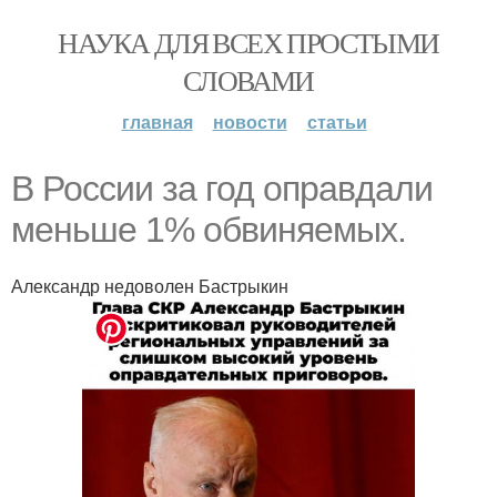
НАУКА ДЛЯ ВСЕХ ПРОСТЫМИ
СЛОВАМИ
главная
новости
статьи
В России за год оправдали
меньше 1% обвиняемых.
Александр недоволен Бастрыкин