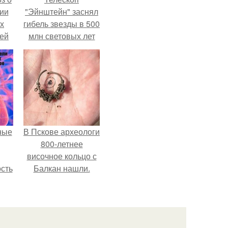
ии
"Эйнштейн" заснял
х
гибель звезды в 500
тей
млн световых лет
от земли.
ные
В Пскове археологи
800-летнее
височное кольцо с
сть
Балкан нашли.
мую
дов
а.