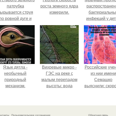
патрубка
роста земного ядра
распространен
ырывается струя
измерили.
бактериальны
по ровной дуге и
инфекций у де
точно попадает в
вышел.
тверстие нижней
трубы.
Язык дятла -
Вихревые микро -
Российские уче
необычный
ГЭС на реке с
из нии имени
природный
малым перепадом
Семашко
механизм.
высоты: вода
выяснили: скоро
закручивается в
старения напря
бетонной камере и
зависит от
вращает
состояния сосу
вертикальную
и работы сердц
онтакты
Пользовательское соглашение
Обратная связь