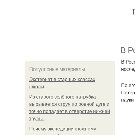
В Р
В Рос
иссле
Популярные материалы
Экстернат в старших классах
По ег
школы
Потер
Из старого зелёного патрубка
науки
вырывается струя по ровной дуге и
точно попадает в отверстие нижней
трубы.
Почему экспедиции к южному