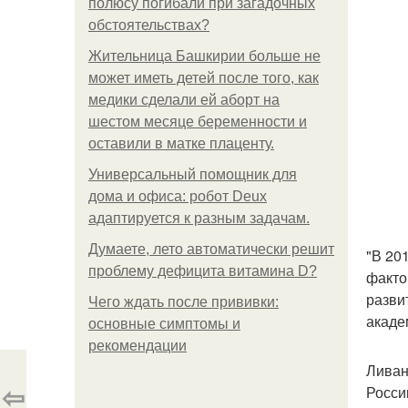
полюсу погибали при загадочных
обстоятельствах?
Жительница Башкирии больше не
может иметь детей после того, как
медики сделали ей аборт на
шестом месяце беременности и
оставили в матке плаценту.
Универсальный помощник для
дома и офиса: робот Deux
адаптируется к разным задачам.
Думаете, лето автоматически решит
"В 20
проблему дефицита витамина D?
факто
развит
Чего ждать после прививки:
акаде
основные симптомы и
рекомендации
Ливан
⇦
Росси