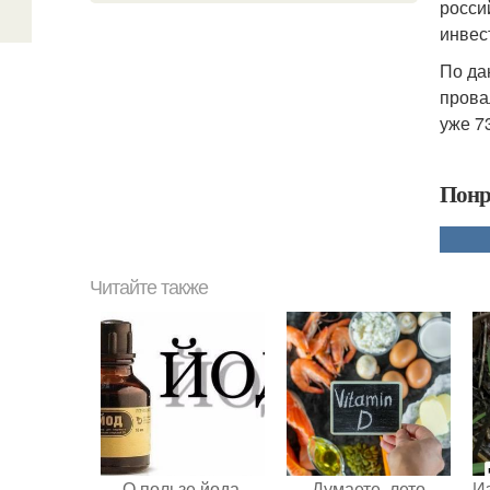
росси
инвес
По да
прова
уже 7
Понр
Читайте также
О пользе йода.
Думаете, лето
Из