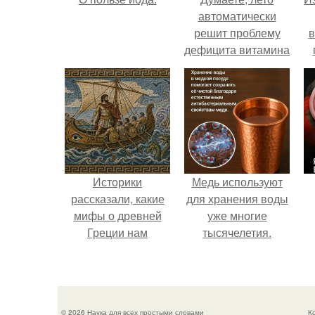
автоматически
решит проблему
в
дефицита витамина
D?
о
Историки
Медь используют
рассказали, какие
для хранения воды
мифы о древней
уже многие
Греции нам
тысячелетия.
навязало кино.
© 2026 Наука для всех простыми словами
К