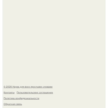
33-Летняя Алиша макдугалл принимала препараты для
похудения на фоне полиэндокринного метаболического
овариального синдрома.
Ученые "Гормон Мотивации нашли".
© 2026 Наука для всех простыми словами
Контакты
Пользовательское соглашение
Политика конфидециальности
Обратная связь