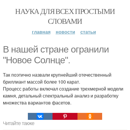
НАУКА ДЛЯ ВСЕХ ПРОСТЫМИ
СЛОВАМИ
главная
новости
статьи
В нашей стране огранили
"Новое Солнце".
Так поэтично назвали крупнейший отечественный
бриллиант массой более 100 карат.
Процесс работы включал создание трехмерной модели
камня, детальный спектральный анализ и разработку
множества вариантов фасетов.
Читайте также