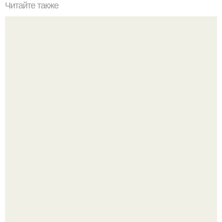
Читайте также
Ученые это "Открытием Века назвали"!
Автомобиль в центре Москвы загорелся.