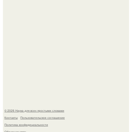
Ученые "Гормон Мотивации нашли".
Биохимики нашли способ продлить срок хранения мяса
без заморозки.
© 2026 Наука для всех простыми словами
Контакты
Пользовательское соглашение
Политика конфидециальности
Обратная связь