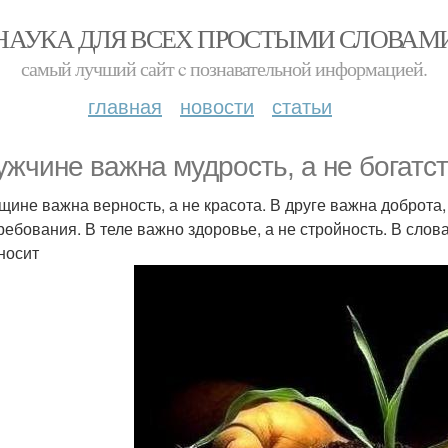
НАУКА ДЛЯ ВСЕХ ПРОСТЫМИ СЛОВАМ
самый лучший сайт c познавательной информацией.
главная
новости
статьи
ужчине важна мудрость, а не богатст
щине важна верность, а не красота. В друге важна доброта
ребования. В теле важно здоровье, а не стройность. В слова
носит