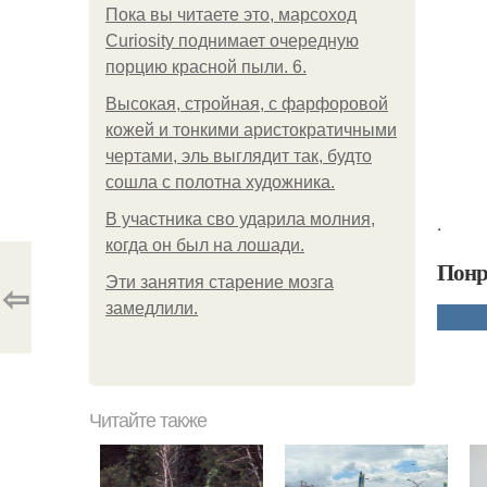
Пока вы читаете это, марсоход
Curiosity поднимает очередную
порцию красной пыли. 6.
Высокая, стройная, с фарфоровой
кожей и тонкими аристократичными
чертами, эль выглядит так, будто
сошла с полотна художника.
В участника сво ударила молния,
.
когда он был на лошади.
Понр
Эти занятия старение мозга
⇦
замедлили.
Читайте также