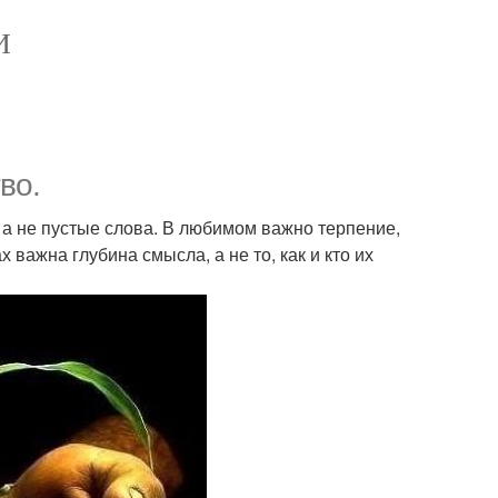
И
во.
, а не пустые слова. В любимом важно терпение,
х важна глубина смысла, а не то, как и кто их