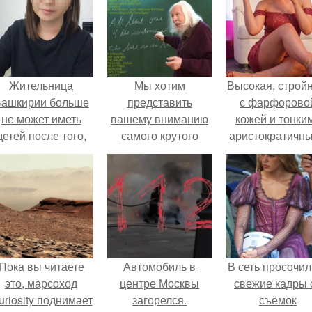
Жительница
Мы хотим
Высокая, стройн
ашкирии больше
представить
с фарфорово
не может иметь
вашему вниманию
кожей и тонки
детей после того,
самого крутого
аристократичн
ак медики сделали
автора научно-
чертами, эль
й аборт на шестом
популярных книг о
выглядит так, б
месяце
логике.
сошла с полот
беременности и
художника.
оставили в матке
плаценту.
Пока вы читаете
Автомобиль в
В сеть просочил
это, марсоход
центре Москвы
свежие кадры 
uriosity поднимает
загорелся.
съёмок