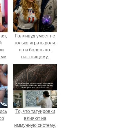
ая,
Голливуд умеет не
й
только играть роли,
ми
но и болеть по-
ыми
настоящему.
удто
на
ись
То, что татуировки
со
влияют на
иммунную систему,