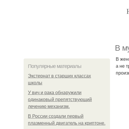
В м
В жен
а не т
Популярные материалы
произ
Экстернат в старших классах
школы
У вич и рака обнаружили
одинаковый препятствующий
лечению механизм.
В России создали первый
плазменный двигатель на криптоне.