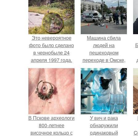
Это невероятное
Машина сбила
фото было сделано
людей на
Б
в чернобыле 24
пешеходном
апреля 1997 года.
переходе в Омске,
пострадали 8
к
человек.
е
В Пскове археологи
У вич и рака
800-летнее
обнаружили
височное кольцо с
одинаковый
C