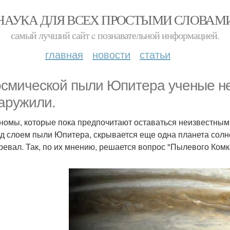
НАУКА ДЛЯ ВСЕХ ПРОСТЫМИ СЛОВАМ
самый лучший сайт c познавательной информацией.
главная
новости
статьи
осмической пыли Юпитера ученые н
аружили.
номы, которые пока предпочитают оставаться неизвестным
од слоем пыли Юпитера, скрывается еще одна планета солне
ревал. Так, по их мнению, решается вопрос "Пылевого Комк