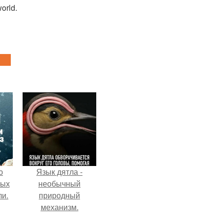
rld.
ю
Язык дятла -
вых
необычный
ли.
природный
механизм.