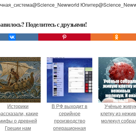
чная_система@Science_Newworld Юпитер@Science_Newwo
авилось? Поделитесь с друзьями!
Историки
В РФ выходит в
Учёные живу
рассказали, какие
серийное
клетку из нежи
мифы о древней
производство
молекул собра
Греции нам
операционная
навязало кино.
система "Заря".