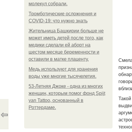
молекул собрали.
Тромботические осложнения и
COVID-19: что нужно знать
Жительница Башкирии больше не
может иметь детей после того, как
медики сделали ей аборт на
шестом месяце беременности и
оставили в матке плаценту.
Смела
призн
Медь используют для хранения
обнар
воды уже многие тысячелетия.
говор
53-Летняя Джоке - одна из многих
вблиз
женщин, которым помог фонд Spijt
Такой
van Tattoo, основанный в
выдви
Роттердаме.
⇦
аргум
астро
техно