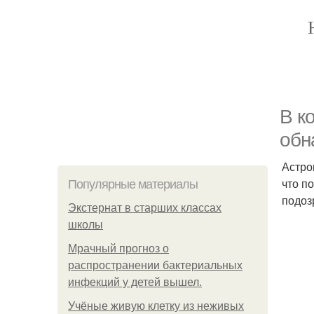
В к
обн
Астро
что п
Популярные материалы
подоз
Экстернат в старших классах
школы
Мрачный прогноз о
распространении бактериальных
инфекций у детей вышел.
Учёные живую клетку из неживых