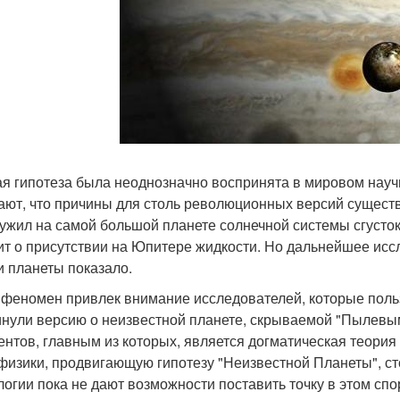
я гипотеза была неоднозначно воспринята в мировом науч
ают, что причины для столь революционных версий существ
ужил на самой большой планете солнечной системы сгусток
ит о присутствии на Юпитере жидкости. Но дальнейшее ис
и планеты показало.
 феномен привлек внимание исследователей, которые поль
нули версию о неизвестной планете, скрываемой "Пылевым
ентов, главным из которых, является догматическая теори
физики, продвигающую гипотезу "Неизвестной Планеты", ст
логии пока не дают возможности поставить точку в этом спо