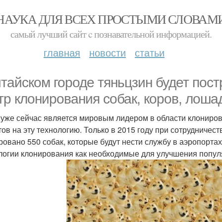
НАУКА ДЛЯ ВСЕХ ПРОСТЫМИ СЛОВАМ
самый лучший сайт c познавательной информацией.
главная
новости
статьи
итайском городе тяньцзин будет пос
тр клонирования собак, коров, лоша
 уже сейчас является мировым лидером в области клониро
тов на эту технологию. Только в 2015 году при сотрудниче
ровано 550 собак, которые будут нести службу в аэропорта
логии клонирования как необходимые для улучшения попу