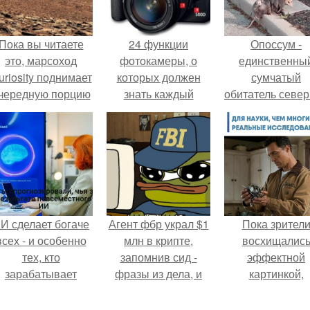
Пока вы читаете
24 функции
Опоссум -
это, марсоход
фотокамеры, о
единственны
uriosity поднимает
которых должен
сумчатый
чередную порцию
знать каждый
обитатель севе
красной пыли. 6.
фотограф.
америки.
И сделает богаче
Агент фбр украл $1
Пока зрител
всех - и особенно
млн в крипте,
восхищалис
тех, кто
запомнив сид -
эффектной
зарабатывает
фразы из дела, и
картинкой,
меньше всего.
советовался с
создатели фил
Chatgpt, как их
фактически