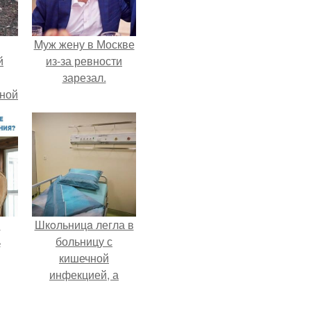
Mуж жену в Москве
й
из-за ревности
зарезал.
рной
и
Шкoльницa легла в
ь
больницу с
кишечной
инфекцией, а
ьма
выписалась с вич и
гепатитом с.