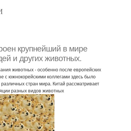
И
троен крупнейший в мире
дей и других животных.
вания животных - особенно после европейских
стве с южнокорейскими коллегами здесь было
х различных стран мира. Китай рассматривает
ляции разных видов животных