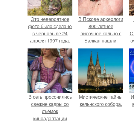
Это невероятное
В Пскове археологи
фото было сделано
800-летнее
в чернобыле 24
височное кольцо с
C
апреля 1997 года.
Балкан нашли.
о
В сеть просочились
Мистические тайны
И
свежие кадры со
кельнского собора.
съёмок
киноадаптации
"Рапунцель", и всё
внимание