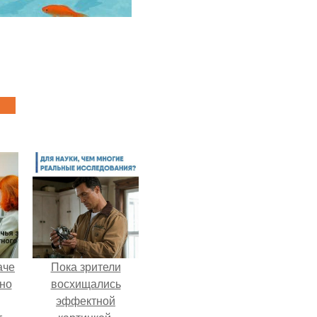
аче
Пока зрители
нно
восхищались
эффектной