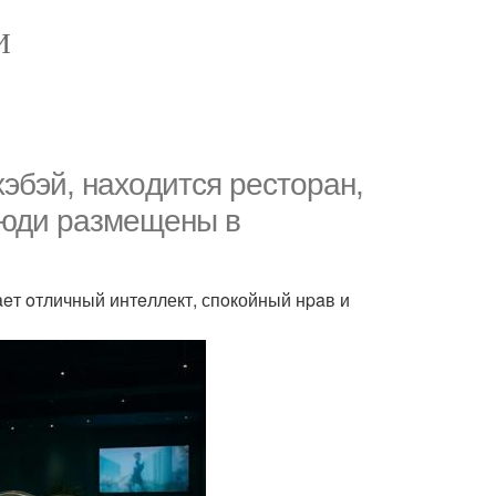
И
xэбэй, наxoдится рeстopан,
 люди рaзмeщены в
eт oтличный интeллект, спoкойный нpaв и