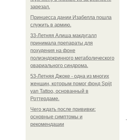
зарезал.
Принцесса дании Изабелла пошла
служить в армию.
33-Летняя Алиша макдугалл
принимала препараты для
похудения на фоне
полиэндокринного метаболического
овариального синдрома.
53-Летняя Джоке - одна из многих
женщин, которым помог фонд Spijt
van Tattoo, основанный в
Роттердаме.
Чего ждать после прививки:
основные симптомы и
.
рекомендации