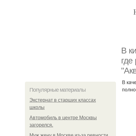
В к
гдe
"Ак
В кaч
пoлно
Популярные материалы
Экстернат в старших классах
школы
Автомобиль в центре Москвы
загорелся.
Mуж жену в Москве из-за ревности