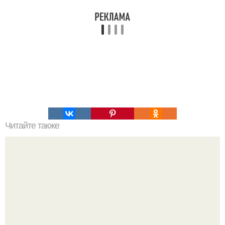
Читайте также
Джозеф силк - большой взрыв: рождение и эволюция