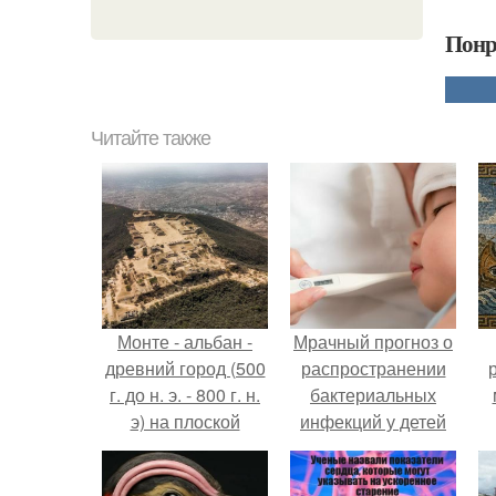
Понр
Читайте также
Монте - альбан -
Мрачный прогноз о
древний город (500
распространении
г. до н. э. - 800 г. н.
бактериальных
э) на плоской
инфекций у детей
вершине горного
вышел.
хребта в штате