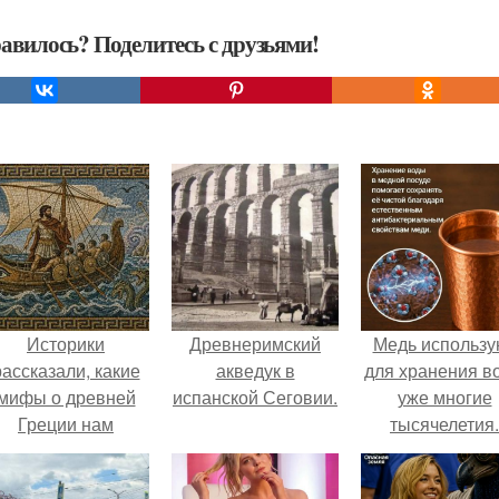
авилось? Поделитесь с друзьями!
Историки
Древнеримский
Медь использу
рассказали, какие
акведук в
для хранения в
мифы о древней
испанской Сеговии.
уже многие
Греции нам
тысячелетия.
навязало кино.