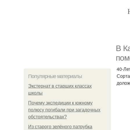
В К
пом
40-Ле
Сорта
Популярные материалы
долож
Экстернат в старших классах
школы
Почему экспедиции к южному
полюсу погибали при загадочных
обстоятельствах?
Из старого зелёного патрубка