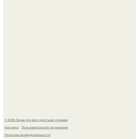
Mуж жену в Москве из-за ревности зарезал.
Мистические тайны кельнского собора.
© 2026 Наука для всех простыми словами
Контакты
Пользовательское соглашение
Политика конфидециальности