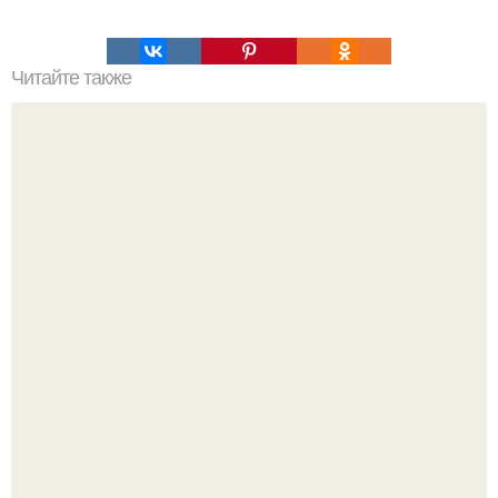
Читайте также
Ученые считают, что нашли знаменитый ноев ковчег.
В Пскове археологи 800-летнее височное кольцо с