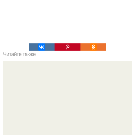
Читайте также
Что такое магнит. Из чего сделан магнит?