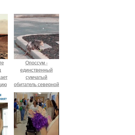
те
Опоссум -
д
единственный
мает
сумчатый
цию
обитатель северной
6.
америки.