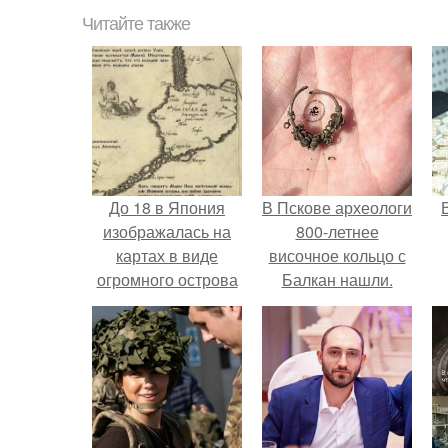
Читайте также
До 18 в Япония
В Пскове археологи
изображалась на
800-летнее
картах в виде
височное кольцо с
огромного острова
Балкан нашли.
иапан.