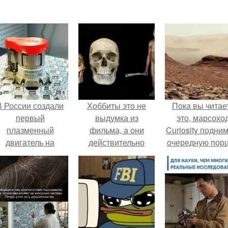
В России создали
Хоббиты это не
Пока вы читае
первый
выдумка из
это, марсохо
плазменный
фильма, а они
Curiosity подни
двигатель на
действительно
очередную пор
криптоне.
жили.
красной пыли. 