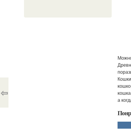
Можно
Древн
пораз
Кошки
кошко
⇦
кошка
а когд
Понр