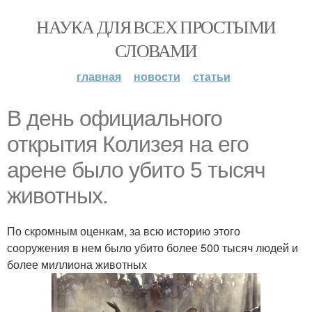
НАУКА ДЛЯ ВСЕХ ПРОСТЫМИ
СЛОВАМИ
главная
новости
статьи
В день официального
открытия Колизея на его
арене было убито 5 тысяч
животных.
По скромным оценкам, за всю историю этого
сооружения в нем было убито более 500 тысяч людей и
более миллиона животных