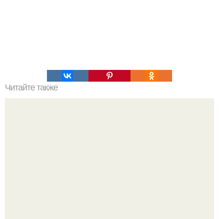
Читайте также
Эффект рингельмана. В 1927 году была проведена
серия очень любопытных экспериментов, результат
которых сейчас не часто вспоминают.